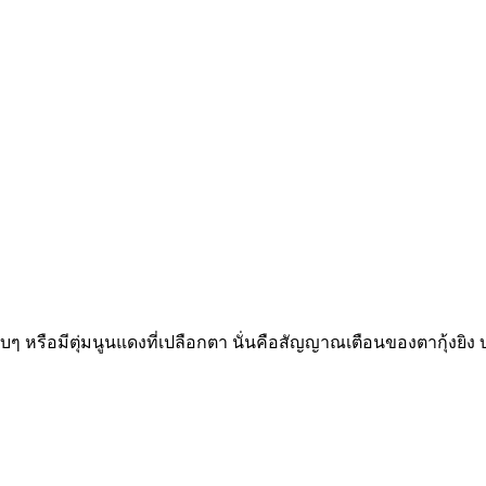
กเจ็บตุบๆ หรือมีตุ่มนูนแดงที่เปลือกตา นั่นคือสัญญาณเตือนของตากุ