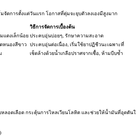
่มจัดการตั้งแต่วันแรก โอกาสที่ตุ่มจะยุบตัวลงเองมีสูงมาก
วิธีการจัดการเบื้องต้น
บวมแดงเล็กน้อย
ประคบอุ่นบ่อยๆ, รักษาความสะอาด
นจุดหนองสีขาว
ประคบอุ่นต่อเนื่อง, เริ่มใช้ยาปฏิชีวนะเฉพาะที่
ม
เช็ดล้างด้วยน้ำเกลือปราศจากเชื้อ, ห้ามบีบซ้ำ
ขยายหลอดเลือด กระตุ้นการไหลเวียนโลหิต และช่วยให้น้ำมันที่อุด
)