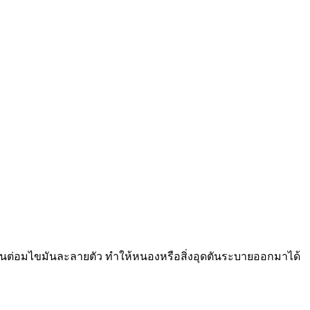
ตันในต่อมไขมันละลายตัว ทำให้หนองหรือสิ่งอุดตันระบายออกมาได้