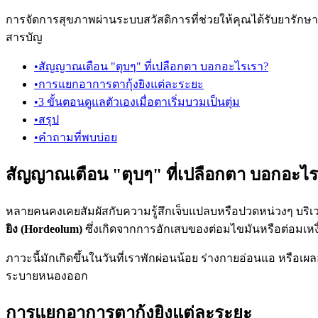
การจัดการสุขภาพผ่านระบบสวัสดิการที่ช่วยให้คุณได้รับยารักษาถ
สารบัญ
•
สัญญาณเตือน "ตุบๆ" ที่เปลือกตา บอกอะไรเรา?
•
การแยกอาการตากุ้งยิงแต่ละระยะ
•
3 ขั้นตอนดูแลตัวเองเมื่อตาเริ่มบวมเป็นตุ่ม
•
สรุป
•
คำถามที่พบบ่อย
สัญญาณเตือน "ตุบๆ" ที่เปลือกตา บอกอะไร
หลายคนคงเคยสัมผัสกับความรู้สึกเจ็บแปลบหรือปวดหน่วงๆ บริเวณ
ยิง (Hordeolum)
ซึ่งเกิดจากการอักเสบของต่อมไขมันหรือต่อมเหง
ภาวะนี้มักเกิดขึ้นในวันที่เราพักผ่อนน้อย ร่างกายอ่อนแอ หรือเผ
ระบายหนองออก
การแยกอาการตากุ้งยิงแต่ละระยะ