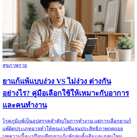
สุขภาพกาย
ยาแก้แพ้แบบง่วง VS ไม่ง่วง ต่างกัน
อย่างไร? คู่มือเลือกใช้ให้เหมาะกับอาการ
และคนทำงาน
โรคภูมิแพ้เป็นอุปสรรคสำคัญในการทำงาน แต่การเลือกยาแก้
แพ้ผิดประเภทอาจทำให้คุณง่วงซึมจนประสิทธิภาพถดถอย
บทความนี้จะเปรียบเทียบยาแก้แพ้กลุ่มดั้งเดิมและกลุ่มใหม่