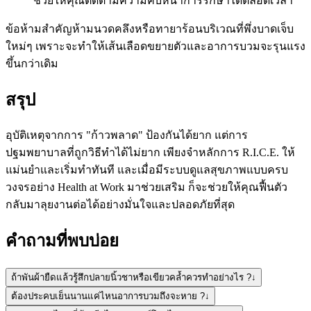
ช่วยให้คุณติดตามความคืบหน้าการรักษาได้ตลอดเวลา
ข้อห้ามสำคัญ
ห้ามนวดคลึงหรือทายาร้อนบริเวณที่พึ่งบาดเจ็บ
ใหม่ๆ เพราะจะทำให้เส้นเลือดขยายตัวและอาการบวมจะรุนแรง
ขึ้นกว่าเดิม
สรุป
อุบัติเหตุจากการ "ก้าวพลาด" ป้องกันได้ยาก แต่การ
ปฐมพยาบาลที่ถูกวิธีทำได้ไม่ยาก เพียงจำหลักการ R.I.C.E. ให้
แม่นยำและเริ่มทำทันที และเมื่อมีระบบดูแลสุขภาพแบบครบ
วงจรอย่าง Health at Work มาช่วยเสริม ก็จะช่วยให้คุณฟื้นตัว
กลับมาลุยงานต่อได้อย่างมั่นใจและปลอดภัยที่สุด
คำถามที่พบบ่อย
ถ้าพันผ้ายืดแล้วรู้สึกปลายนิ้วชาหรือเขียวคล้ำควรทำอย่างไร ?
↓
ต้องประคบเย็นนานแค่ไหนอาการบวมถึงจะหาย ?
↓