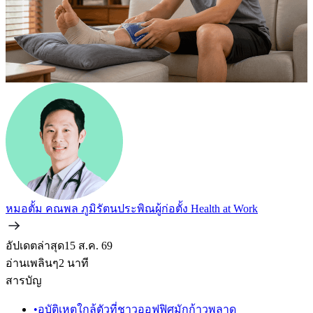
หมอตั้ม คณพล ภูมิรัตนประพิณ
ผู้ก่อตั้ง Health at Work
อัปเดตล่าสุด
15 ส.ค. 69
อ่านเพลินๆ
2
นาที
สารบัญ
•
อุบัติเหตุใกล้ตัวที่ชาวออฟฟิศมักก้าวพลาด