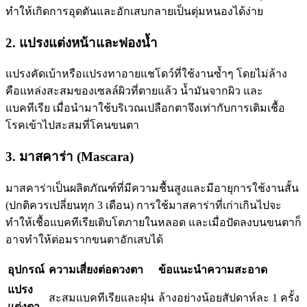
ทำให้เกิดการอุดตันและอักเสบกลายเป็นตุ่มหนองได้ง่าย
2. แปรงแต่งหน้าและฟองน้ำ
แปรงคัดเบ้าหรือแปรงทาอายแชโดว์ที่ใช้งานซ้ำๆ โดยไม่ล้าง
คือแหล่งสะสมของเซลล์ผิวที่ตายแล้ว น้ำมันจากผิว และ
แบคทีเรีย เมื่อนำมาใช้บริเวณเปลือกตาจึงเท่ากับการเติมเชื้อ
โรคเข้าไปสะสมที่โคนขนตา
3. มาสคาร่า (Mascara)
มาสคาร่าเป็นผลิตภัณฑ์ที่มีความชื้นสูงและมีอายุการใช้งานสั้น
(ปกติควรเปลี่ยนทุก 3 เดือน) การใช้มาสคาร่าที่เก่าเกินไปจะ
ทำให้เชื้อแบคทีเรียเติบโตภายในหลอด และเมื่อปัดลงบนขนตาก็
อาจทำให้ต่อมรากขนตาอักเสบได้
อุปกรณ์
ความเสี่ยงต่อดวงตา
ข้อแนะนำความสะอาด
แปรง
สะสมแบคทีเรียและฝุ่น
ล้างอย่างน้อยสัปดาห์ละ 1 ครั้ง
แต่งตา