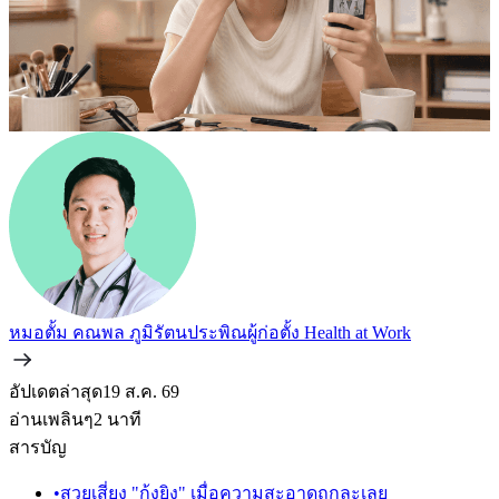
หมอตั้ม คณพล ภูมิรัตนประพิณ
ผู้ก่อตั้ง Health at Work
อัปเดตล่าสุด
19 ส.ค. 69
อ่านเพลินๆ
2
นาที
สารบัญ
•
สวยเสี่ยง "กุ้งยิง" เมื่อความสะอาดถูกละเลย