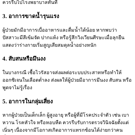
ควรรีบไปโรงพยาบาลทันที
3. อาการขาดน้ำรุนแรง
ผู้ป่วยมักมีอาการเบื่ออาหารและดื่มน้ำได้น้อย หากพบว่า
ปัสสาวะมีสีเข้มจัด ปากแห้ง หรือรู้สึกวิงเวียนศีรษะเมื่อลุกยืน
แสดงว่าร่างกายเริ่มสูญเสียสมดุลน้ำอย่างหนัก
4. สับสนหรือมึนงง
ในบางกรณี เชื้อไวรัสอาจส่งผลต่อระบบประสาทหรือทำให้
ออกซิเจนในเลือดต่ำลง ส่งผลให้ผู้ป่วยมีอาการมึนงง สับสน หรือ
พูดจาไม่รู้เรื่อง
5. อาการในกลุ่มเสี่ยง
หากผู้ป่วยเป็นเด็กเล็ก ผู้สูงอายุ หรือผู้ที่มีโรคประจำตัว เช่น เบา
หวาน โรคหัวใจ หรือหอบหืด ควรรีบรับการตรวจวินิจฉัยตั้งแต่
เนิ่นๆ เนื่องจากมีโอกาสเกิดอาการแทรกซ้อนได้ง่ายกว่าคน