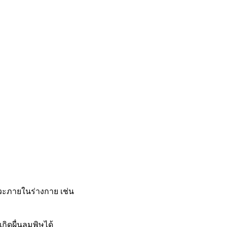
ภาวะภายในร่างกาย เช่น
ิดผื่นลมพิษได้