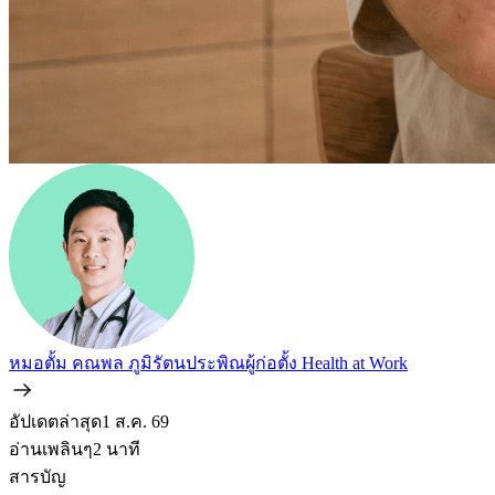
หมอตั้ม คณพล ภูมิรัตนประพิณ
ผู้ก่อตั้ง Health at Work
อัปเดตล่าสุด
1 ส.ค. 69
อ่านเพลินๆ
2
นาที
สารบัญ