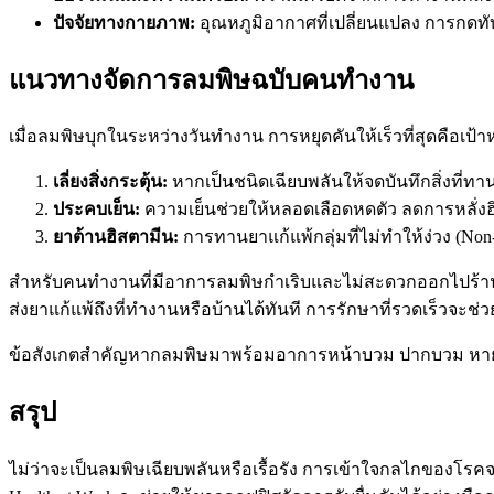
ปัจจัยทางกายภาพ:
อุณหภูมิอากาศที่เปลี่ยนแปลง การกดทั
แนวทางจัดการลมพิษฉบับคนทำงาน
เมื่อลมพิษบุกในระหว่างวันทำงาน การหยุดคันให้เร็วที่สุดคือเป้
เลี่ยงสิ่งกระตุ้น:
หากเป็นชนิดเฉียบพลันให้จดบันทึกสิ่งที่ทานห
ประคบเย็น:
ความเย็นช่วยให้หลอดเลือดหดตัว ลดการหลั่
ยาต้านฮิสตามีน:
การทานยาแก้แพ้กลุ่มที่ไม่ทำให้ง่วง (Non-
สำหรับคนทำงานที่มีอาการลมพิษกำเริบและไม่สะดวกออกไปร้
ส่งยาแก้แพ้ถึงที่ทำงานหรือบ้านได้ทันที การรักษาที่รวดเร็วจะ
ข้อสังเกตสำคัญ
หากลมพิษมาพร้อมอาการหน้าบวม ปากบวม หายใจไม่
สรุป
ไม่ว่าจะเป็นลมพิษเฉียบพลันหรือเรื้อรัง การเข้าใจกลไกของโร