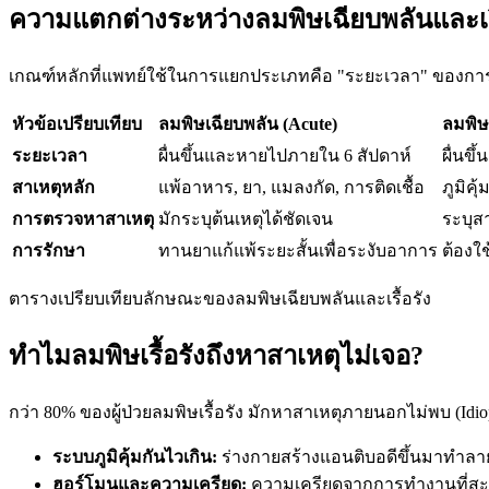
ความแตกต่างระหว่างลมพิษเฉียบพลันและเรื
เกณฑ์หลักที่แพทย์ใช้ในการแยกประเภทคือ "ระยะเวลา" ของการเ
หัวข้อเปรียบเทียบ
ลมพิษเฉียบพลัน (Acute)
ลมพิษเ
ระยะเวลา
ผื่นขึ้นและหายไปภายใน 6 สัปดาห์
ผื่นขึ
สาเหตุหลัก
แพ้อาหาร, ยา, แมลงกัด, การติดเชื้อ
ภูมิค
การตรวจหาสาเหตุ
มักระบุต้นเหตุได้ชัดเจน
ระบุสา
การรักษา
ทานยาแก้แพ้ระยะสั้นเพื่อระงับอาการ
ต้องใ
ตารางเปรียบเทียบลักษณะของลมพิษเฉียบพลันและเรื้อรัง
ทำไมลมพิษเรื้อรังถึงหาสาเหตุไม่เจอ?
กว่า 80% ของผู้ป่วยลมพิษเรื้อรัง มักหาสาเหตุภายนอกไม่พบ (Idi
ระบบภูมิคุ้มกันไวเกิน:
ร่างกายสร้างแอนติบอดีขึ้นมาทำลา
ฮอร์โมนและความเครียด:
ความเครียดจากการทำงานที่สะสม