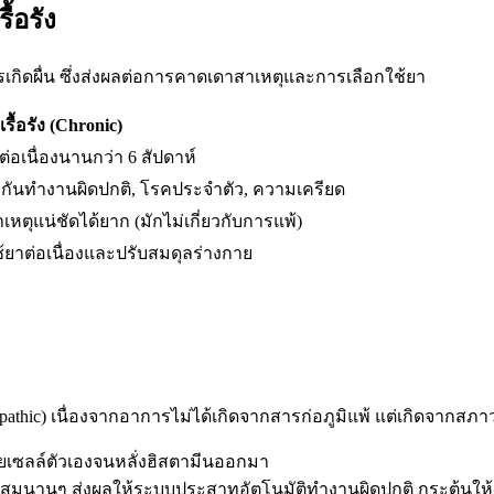
้อรัง
กิดผื่น ซึ่งส่งผลต่อการคาดเดาสาเหตุและการเลือกใช้ยา
รื้อรัง (Chronic)
้นต่อเนื่องนานกว่า 6 สัปดาห์
ุ้มกันทำงานผิดปกติ, โรคประจำตัว, ความเครียด
เหตุแน่ชัดได้ยาก (มักไม่เกี่ยวกับการแพ้)
ช้ยาต่อเนื่องและปรับสมดุลร่างกาย
opathic) เนื่องจากอาการไม่ได้เกิดจากสารก่อภูมิแพ้ แต่เกิดจากส
ยเซลล์ตัวเองจนหลั่งฮิสตามีนออกมา
นานๆ ส่งผลให้ระบบประสาทอัตโนมัติทำงานผิดปกติ กระตุ้นให้เก