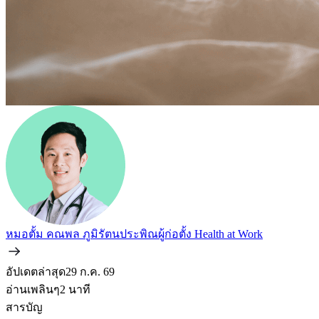
หมอตั้ม คณพล ภูมิรัตนประพิณ
ผู้ก่อตั้ง Health at Work
อัปเดตล่าสุด
29 ก.ค. 69
อ่านเพลินๆ
2
นาที
สารบัญ