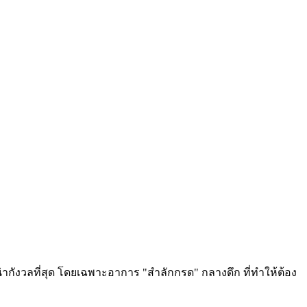
กังวลที่สุด โดยเฉพาะอาการ "สำลักกรด" กลางดึก ที่ทำให้ต้อง