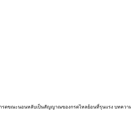
กรดขณะนอนหลับเป็นสัญญาณของกรดไหลย้อนที่รุนแรง บทความนี