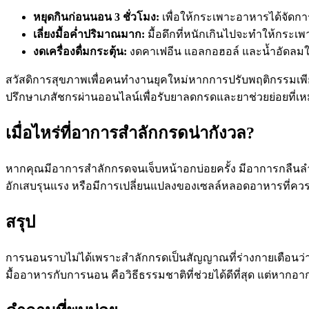
หยุดกินก่อนนอน 3 ชั่วโมง:
เพื่อให้กระเพาะอาหารได้จัดกา
เลี่ยงมื้อค่ำปริมาณมาก:
มื้อดึกที่หนักเกินไปจะทำให้กระ
งดเครื่องดื่มกระตุ้น:
งดคาเฟอีน แอลกอฮอล์ และน้ำอัดลมใ
สวัสดิการสุขภาพเพื่อคนทำงานยุคใหม่
หากการปรับพฤติกรรมเพียง
ปรึกษาเภสัชกรผ่านออนไลน์เพื่อรับยาลดกรดและยาช่วยย่อยที่เ
เมื่อไหร่ที่อาการสำลักกรดน่ากังวล?
หากคุณมีอาการสำลักกรดจนเจ็บหน้าอกบ่อยครั้ง มีอาการกลืนลำ
อักเสบรุนแรง หรือมีการเปลี่ยนแปลงของเซลล์หลอดอาหารที่คว
สรุป
การนอนราบไม่ได้เพราะสำลักกรดเป็นสัญญาณที่ร่างกายเตือนว
มื้ออาหารกับการนอน คือวิธีธรรมชาติที่ช่วยได้ดีที่สุด แต่หาก