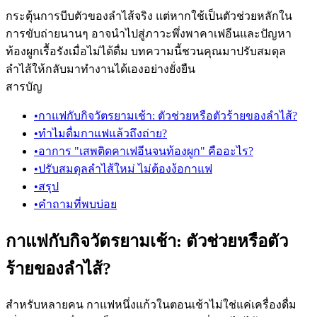
กระตุ้นการบีบตัวของลำไส้จริง แต่หากใช้เป็นตัวช่วยหลักใน
การขับถ่ายนานๆ อาจนำไปสู่ภาวะพึ่งพาคาเฟอีนและปัญหา
ท้องผูกเรื้อรังเมื่อไม่ได้ดื่ม บทความนี้ชวนคุณมาปรับสมดุล
ลำไส้ให้กลับมาทำงานได้เองอย่างยั่งยืน
สารบัญ
•
กาแฟกับกิจวัตรยามเช้า: ตัวช่วยหรือตัวร้ายของลำไส้?
•
ทำไมดื่มกาแฟแล้วถึงถ่าย?
•
อาการ "เสพติดคาเฟอีนจนท้องผูก" คืออะไร?
•
ปรับสมดุลลำไส้ใหม่ ไม่ต้องง้อกาแฟ
•
สรุป
•
คำถามที่พบบ่อย
กาแฟกับกิจวัตรยามเช้า: ตัวช่วยหรือตัว
ร้ายของลำไส้?
สำหรับหลายคน กาแฟหนึ่งแก้วในตอนเช้าไม่ใช่แค่เครื่องดื่ม