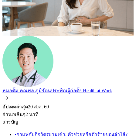
หมอตั้ม คณพล ภูมิรัตนประพิณ
ผู้ก่อตั้ง Health at Work
อัปเดตล่าสุด
20 ส.ค. 69
อ่านเพลินๆ
2
นาที
สารบัญ
•
กาแฟกับกิจวัตรยามเช้า: ตัวช่วยหรือตัวร้ายของลำไส้?