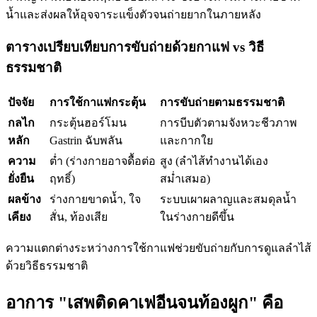
น้ำและส่งผลให้อุจจาระแข็งตัวจนถ่ายยากในภายหลัง
ตารางเปรียบเทียบการขับถ่ายด้วยกาแฟ vs วิธี
ธรรมชาติ
ปัจจัย
การใช้กาแฟกระตุ้น
การขับถ่ายตามธรรมชาติ
กลไก
กระตุ้นฮอร์โมน
การบีบตัวตามจังหวะชีวภาพ
หลัก
Gastrin ฉับพลัน
และกากใย
ความ
ต่ำ (ร่างกายอาจดื้อต่อ
สูง (ลำไส้ทำงานได้เอง
ยั่งยืน
ฤทธิ์)
สม่ำเสมอ)
ผลข้าง
ร่างกายขาดน้ำ, ใจ
ระบบเผาผลาญและสมดุลน้ำ
เคียง
สั่น, ท้องเสีย
ในร่างกายดีขึ้น
ความแตกต่างระหว่างการใช้กาแฟช่วยขับถ่ายกับการดูแลลำไส้
ด้วยวิธีธรรมชาติ
อาการ "เสพติดคาเฟอีนจนท้องผูก" คือ