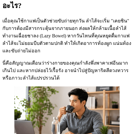
อะไร?
เมื่อคุณใช้กาแฟเป็นตัวช่วยขับถ่ายทุกวัน ลำไส้จะเริ่ม "เคยชิน"
กับการต้องมีสารกระตุ้นจากภายนอก ส่งผลให้กล้ามเนื้อลำไส้
ทำงานเฉื่อยชาลง (Lazy Bowel) หากวันไหนที่คุณหยุดดื่มกาแฟ
ลำไส้จะไม่ยอมบีบตัวตามปกติ ทำให้เกิดอาการท้องผูก แน่นท้อง
และขับถ่ายไม่ออก
นี่คือสัญญาณเตือนว่าร่างกายของคุณกำลังพึ่งพาคาเฟอีนมาก
เกินไป และหากปล่อยไว้เรื้อรัง อาจนำไปสู่ปัญหาริดสีดวงทวาร
หรือภาวะลำไส้แปรปรวนได้