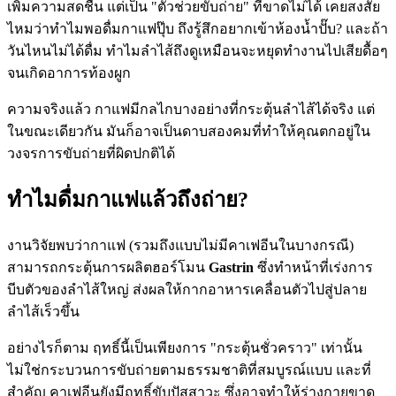
เพิ่มความสดชื่น แต่เป็น "ตัวช่วยขับถ่าย" ที่ขาดไม่ได้ เคยสงสัย
ไหมว่าทำไมพอดื่มกาแฟปุ๊บ ถึงรู้สึกอยากเข้าห้องน้ำปั๊บ? และถ้า
วันไหนไม่ได้ดื่ม ทำไมลำไส้ถึงดูเหมือนจะหยุดทำงานไปเสียดื้อๆ
จนเกิดอาการท้องผูก
ความจริงแล้ว กาแฟมีกลไกบางอย่างที่กระตุ้นลำไส้ได้จริง แต่
ในขณะเดียวกัน มันก็อาจเป็นดาบสองคมที่ทำให้คุณตกอยู่ใน
วงจรการขับถ่ายที่ผิดปกติได้
ทำไมดื่มกาแฟแล้วถึงถ่าย?
งานวิจัยพบว่ากาแฟ (รวมถึงแบบไม่มีคาเฟอีนในบางกรณี)
สามารถกระตุ้นการผลิตฮอร์โมน
Gastrin
ซึ่งทำหน้าที่เร่งการ
บีบตัวของลำไส้ใหญ่ ส่งผลให้กากอาหารเคลื่อนตัวไปสู่ปลาย
ลำไส้เร็วขึ้น
อย่างไรก็ตาม ฤทธิ์นี้เป็นเพียงการ "กระตุ้นชั่วคราว" เท่านั้น
ไม่ใช่กระบวนการขับถ่ายตามธรรมชาติที่สมบูรณ์แบบ และที่
สำคัญ คาเฟอีนยังมีฤทธิ์ขับปัสสาวะ ซึ่งอาจทำให้ร่างกายขาด