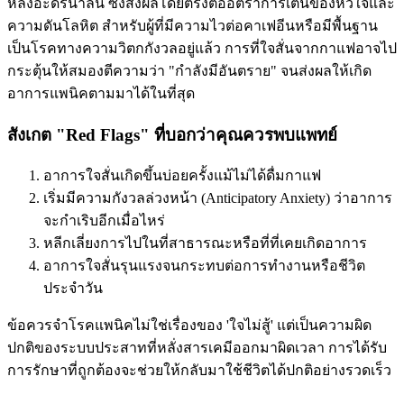
หลั่งอะดรีนาลีน ซึ่งส่งผลโดยตรงต่ออัตราการเต้นของหัวใจและ
ความดันโลหิต สำหรับผู้ที่มีความไวต่อคาเฟอีนหรือมีพื้นฐาน
เป็นโรคทางความวิตกกังวลอยู่แล้ว การที่ใจสั่นจากกาแฟอาจไป
กระตุ้นให้สมองตีความว่า "กำลังมีอันตราย" จนส่งผลให้เกิด
อาการแพนิคตามมาได้ในที่สุด
สังเกต "Red Flags" ที่บอกว่าคุณควรพบแพทย์
อาการใจสั่นเกิดขึ้นบ่อยครั้งแม้ไม่ได้ดื่มกาแฟ
เริ่มมีความกังวลล่วงหน้า (Anticipatory Anxiety) ว่าอาการ
จะกำเริบอีกเมื่อไหร่
หลีกเลี่ยงการไปในที่สาธารณะหรือที่ที่เคยเกิดอาการ
อาการใจสั่นรุนแรงจนกระทบต่อการทำงานหรือชีวิต
ประจำวัน
ข้อควรจำ
โรคแพนิคไม่ใช่เรื่องของ 'ใจไม่สู้' แต่เป็นความผิด
ปกติของระบบประสาทที่หลั่งสารเคมีออกมาผิดเวลา การได้รับ
การรักษาที่ถูกต้องจะช่วยให้กลับมาใช้ชีวิตได้ปกติอย่างรวดเร็ว