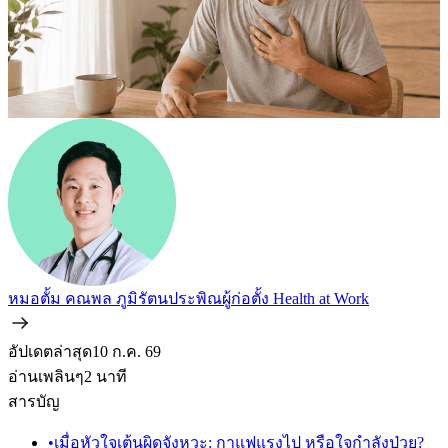
หมอตั้ม คณพล ภูมิรัตนประพิณ
ผู้ก่อตั้ง Health at Work
อัปเดตล่าสุด
10 ก.ค. 69
อ่านเพลินๆ
2
นาที
สารบัญ
•
เมื่อหัวใจเต้นผิดจังหวะ: กาแฟแรงไป หรือใจกำลังป่วย?