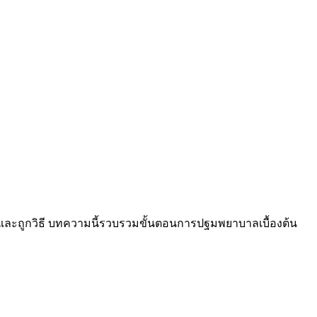
็วและถูกวิธี บทความนี้รวบรวมขั้นตอนการปฐมพยาบาลเบื้องต้น