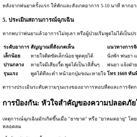
หลังจากพ่นยาครั้งแรก ให้พักและสังเกตอาการ 5-10 นาที หากอา
5. ประเมินสถานการณ์ฉุกเฉิน
หากพบว่าพ่นยาแล้วอาการไม่ทุเลา หรือผู้ป่วยเริ่มพูดไม่ได้เป็นปร
ระดับอาการ
สัญญาณที่สังเกตเห็น
แนวทางการจั
เล็กน้อย
หายใจติดขัดเล็กน้อย พูดคุยได้
นั่งพัก พ่นยา
ปานกลาง
หายใจมีเสียงวี้ด พูดได้เป็นวลีสั้นๆ
พ่นยา แจ้งฝ่
รุนแรง
พูดได้ทีละคำ หน้าอกบุ๋มขณะหายใจ
โทร 1669 ทันท
ตารางประเมินระดับความรุนแรงของอาการหอบหืดและการจัดการ
การป้องกัน: หัวใจสำคัญของความปลอดภัย
เหตุการณ์ฉุกเฉินมักเกิดขึ้นเมื่อ "ยาขาด" หรือ "ยาหมดอายุ" โ
หลอดลม