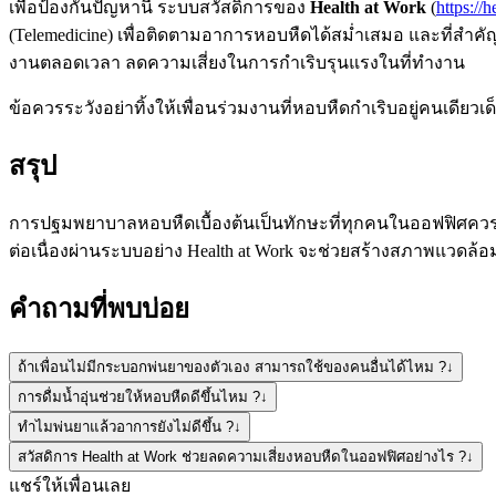
เพื่อป้องกันปัญหานี้ ระบบสวัสดิการของ
Health at Work
(
https://h
(Telemedicine) เพื่อติดตามอาการหอบหืดได้สม่ำเสมอ และที่สำคัญ
งานตลอดเวลา ลดความเสี่ยงในการกำเริบรุนแรงในที่ทำงาน
ข้อควรระวัง
อย่าทิ้งให้เพื่อนร่วมงานที่หอบหืดกำเริบอยู่คนเดีย
สรุป
การปฐมพยาบาลหอบหืดเบื้องต้นเป็นทักษะที่ทุกคนในออฟฟิศควรเ
ต่อเนื่องผ่านระบบอย่าง Health at Work จะช่วยสร้างสภาพแวด
คำถามที่พบบ่อย
ถ้าเพื่อนไม่มีกระบอกพ่นยาของตัวเอง สามารถใช้ของคนอื่นได้ไหม ?
↓
การดื่มน้ำอุ่นช่วยให้หอบหืดดีขึ้นไหม ?
↓
ทำไมพ่นยาแล้วอาการยังไม่ดีขึ้น ?
↓
สวัสดิการ Health at Work ช่วยลดความเสี่ยงหอบหืดในออฟฟิศอย่างไร ?
↓
แชร์ให้เพื่อนเลย