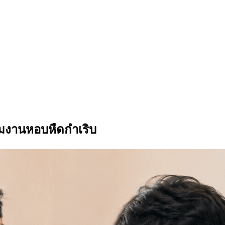
นร่วมงานหอบหืดกำเริบ