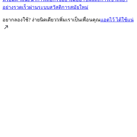
อย่างรวดเร็วผ่านระบบสวัสดิการสมัยใหม่
อยากลองใช้? ง่ายนิดเดียว!
เพิ่มเราเป็นเพื่อนคุณ
แอดไว้ ได้ใช้แน่