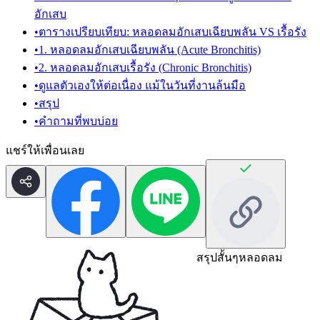
อักเสบ
•
ตารางเปรียบเทียบ: หลอดลมอักเสบเฉียบพลัน VS เรื้อรัง
•
1. หลอดลมอักเสบเฉียบพลัน (Acute Bronchitis)
•
2. หลอดลมอักเสบเรื้อรัง (Chronic Bronchitis)
•
ดูแลตัวเองให้ต่อเนื่อง แม้ในวันที่งานล้นมือ
•
สรุป
•
คำถามที่พบบ่อย
แชร์ให้เพื่อนเลย
สรุปสั้นๆ
หลอดลม