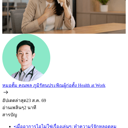
หมอตั้ม คณพล ภูมิรัตนประพิณ
ผู้ก่อตั้ง Health at Work
อัปเดตล่าสุด
23 ส.ค. 69
อ่านเพลินๆ
2
นาที
สารบัญ
•
เมื่ออาการไอไม่ใช่เรื่องเล่นๆ: ทำความรู้จักหลอดลม