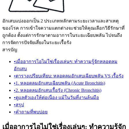
อักเสบแบ่งออกเป็น 2 ประเภทหลักตามระยะเวลาและสาเหตุ
ของโรค การเข้าใจความแตกต่างจะช่วยให้คุณเลือกวิธีรักษาที่
ถูกต้อง ตั้งแต่การรักษาตามอาการในระยะเฉียบพลัน ไปจนถึง
การจัดการปัจจัยเสี่ยงในระยะเรื้อรัง
สารบัญ
•
เมื่ออาการไอไม่ใช่เรื่องเล่นๆ: ทำความรู้จักหลอดลม
อักเสบ
•
ตารางเปรียบเทียบ: หลอดลมอักเสบเฉียบพลัน VS เรื้อรัง
•
1. หลอดลมอักเสบเฉียบพลัน (Acute Bronchitis)
•
2. หลอดลมอักเสบเรื้อรัง (Chronic Bronchitis)
•
ดูแลตัวเองให้ต่อเนื่อง แม้ในวันที่งานล้นมือ
•
สรุป
•
คำถามที่พบบ่อย
เมื่ออาการไอไม่ใช่เรื่องเล่นๆ: ทำความรู้จัก