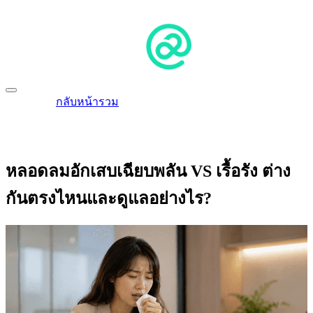
กลับหน้ารวม
หลอดลมอักเสบเฉียบพลัน VS เรื้อรัง ต่าง
กันตรงไหนและดูแลอย่างไร?