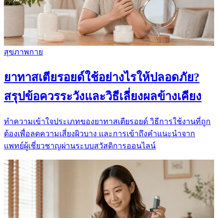
สุขภาพกาย
ยาทาสเตียรอยด์ใช้อย่างไรให้ปลอดภัย?
สรุปข้อควรระวังและวิธีเลี่ยงผลข้างเคียง
ทำความเข้าใจประเภทของยาทาสเตียรอยด์ วิธีการใช้งานที่ถูก
ต้องเพื่อลดความเสี่ยงผิวบาง และการเข้าถึงคำแนะนำจาก
แพทย์ผู้เชี่ยวชาญผ่านระบบสวัสดิการออนไลน์