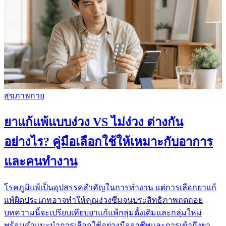
สุขภาพกาย
ยาแก้แพ้แบบง่วง VS ไม่ง่วง ต่างกัน
อย่างไร? คู่มือเลือกใช้ให้เหมาะกับอาการ
และคนทำงาน
โรคภูมิแพ้เป็นอุปสรรคสำคัญในการทำงาน แต่การเลือกยาแก้
แพ้ผิดประเภทอาจทำให้คุณง่วงซึมจนประสิทธิภาพถดถอย
บทความนี้จะเปรียบเทียบยาแก้แพ้กลุ่มดั้งเดิมและกลุ่มใหม่
พร้อมคำแนะนำการเลือกใช้อย่างมืออาชีพและการเข้าถึงยา