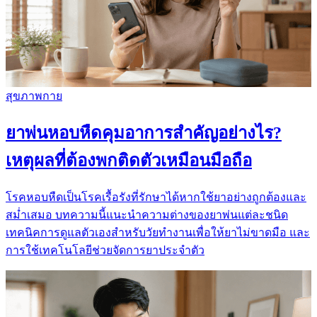
สุขภาพกาย
ยาพ่นหอบหืดคุมอาการสำคัญอย่างไร?
เหตุผลที่ต้องพกติดตัวเหมือนมือถือ
โรคหอบหืดเป็นโรคเรื้อรังที่รักษาได้หากใช้ยาอย่างถูกต้องและ
สม่ำเสมอ บทความนี้แนะนำความต่างของยาพ่นแต่ละชนิด
เทคนิคการดูแลตัวเองสำหรับวัยทำงานเพื่อให้ยาไม่ขาดมือ และ
การใช้เทคโนโลยีช่วยจัดการยาประจำตัว