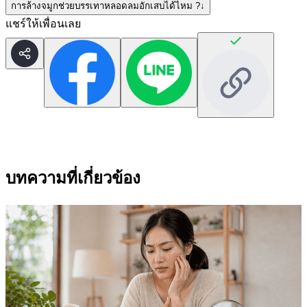
การล้างจมูกช่วยบรรเทาหลอดลมอักเสบได้ไหม ?
↓
แชร์ให้เพื่อนเลย
บทความที่เกี่ยวข้อง