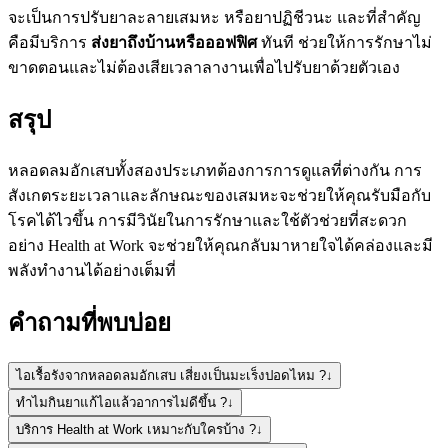
จะเป็นการปรับยาละลายเสมหะ หรือยาปฏิชีวนะ และที่สำคัญ
คือมีบริการ
ส่งยาถึงบ้านหรือออฟฟิศ
ทันที ช่วยให้การรักษาไม่
ขาดตอนและไม่ต้องเสียเวลาลางานเพื่อไปรับยาด้วยตัวเอง
สรุป
หลอดลมอักเสบทั้งสองประเภทต้องการการดูแลที่ต่างกัน การ
สังเกตระยะเวลาและลักษณะของเสมหะจะช่วยให้คุณรับมือกับ
โรคได้ไวขึ้น การมีวินัยในการรักษาและใช้ตัวช่วยที่สะดวก
อย่าง Health at Work จะช่วยให้คุณกลับมาหายใจได้คล่องและมี
พลังทำงานได้อย่างเต็มที่
คำถามที่พบบ่อย
ไอเรื้อรังจากหลอดลมอักเสบ เสี่ยงเป็นมะเร็งปอดไหม ?
↓
ทำไมกินยาแก้ไอแล้วอาการไม่ดีขึ้น ?
↓
บริการ Health at Work เหมาะกับใครบ้าง ?
↓